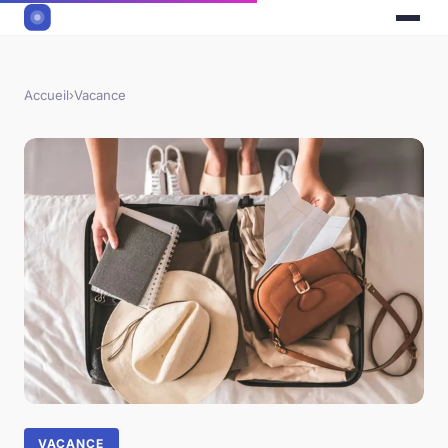
Accueil
›
Vacance
VACANCE