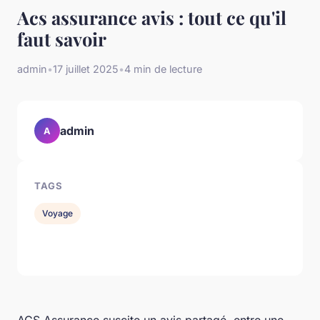
Acs assurance avis : tout ce qu'il
faut savoir
admin
•
17 juillet 2025
•
4 min de lecture
admin
A
TAGS
Voyage
ACS Assurance suscite un avis partagé, entre une