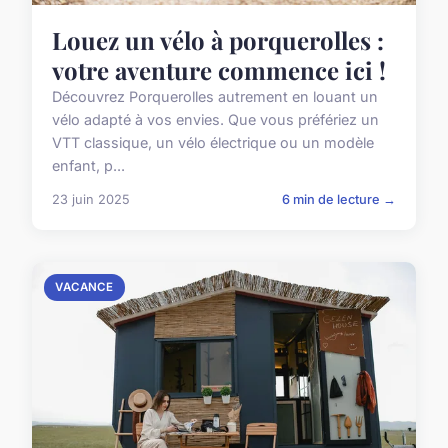
Louez un vélo à porquerolles :
votre aventure commence ici !
Découvrez Porquerolles autrement en louant un
vélo adapté à vos envies. Que vous préfériez un
VTT classique, un vélo électrique ou un modèle
enfant, p...
23 juin 2025
6 min de lecture →
VACANCE