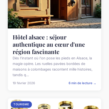
Hôtel alsace : séjour
authentique au cœur d'une
région fascinante
Dès l'instant où l'on pose les pieds en Alsace, la
magie opère. Les ruelles pavées bordées de
maisons à colombages racontent mille histoires,
tandis q...
19 février 2026
6 min de lecture →
TOURISME