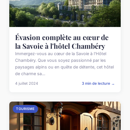
Évasion complète au cœur de
la Savoie à l'hôtel Chambéry
Immergez-vous au cœur de la Savoie à l'Hôtel
Chambéry. Que vous soyez passionné par les
paysages alpins ou en quête de détente, cet hôtel
de charme sa...
4 juillet 2024
3 min de lecture →
TOURISME