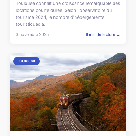
Toulouse connaît une croissance remarquable des
locations courte durée. Selon l'observatoire du
tourisme 2024, le nombre d'hébergements
touristiques a...
3 novembre 2025
6 min de lecture →
TOURISME