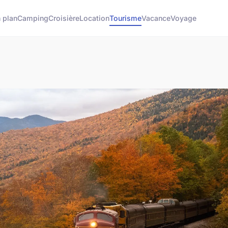
 plan
Camping
Croisière
Location
Tourisme
Vacance
Voyage