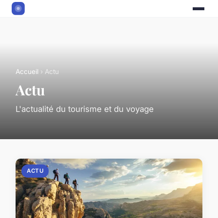
Accueil
› Actu
Actu
L'actualité du tourisme et du voyage
ACTU